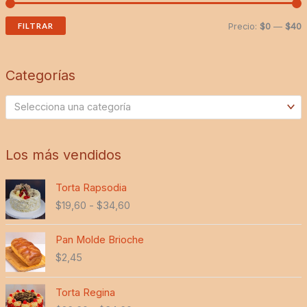
FILTRAR
Precio:
$0
—
$40
Categorías
Selecciona una categoría
Los más vendidos
R
Torta Rapsodia
a
$
19,60
-
$
34,60
n
g
o
Pan Molde Brioche
d
$
2,45
e
p
R
Torta Regina
r
a