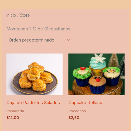
o
o
Inicio
/ Store
Mostrando 1–12 de 31 resultados
Caja de Pastelitos Salados
Cupcake Relleno
Panadería
Bocaditos
$
12,00
$
2,60